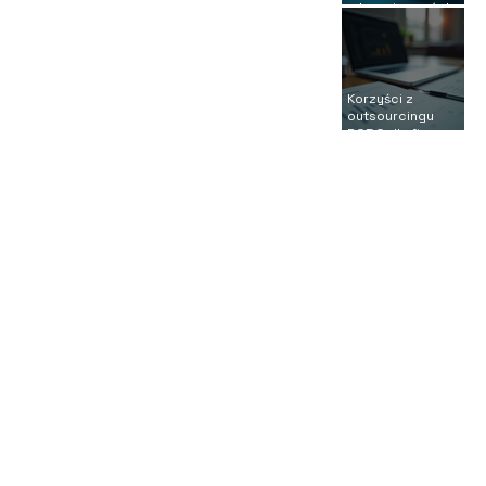
o bezpieczeństwo
informacji w małej
firmie?
Korzyści z
outsourcingu
RODO dla firm –
outsourcing iod