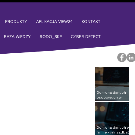
PRODUKTY
APLIKACJA VIEW24
KONTAKT
BAZA WIEDZY
RODO_SKP
CYBER DETECT
Ochrona danych
osobowych w
małych firmach –
jak zadbać o
bezpieczeństwo?
Ochrona danych w
firmie - jak zadbać