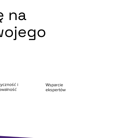
ę na
wojego
tyczność i
Wsparcie
owalność
ekspertów