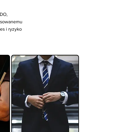
ODO,
opasowanemu
es i ryzyko