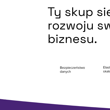
Ty skup si
rozwoju s
biznesu.
Elas
Bezpieczeństwo
skal
danych