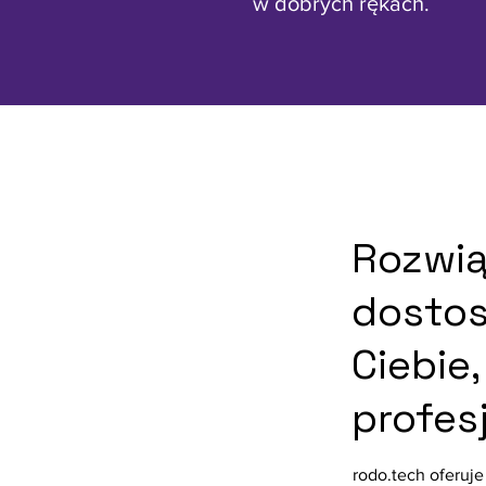
w dobrych rękach.
Rozwią
dosto
Ciebie,
profes
rodo.tech oferuj