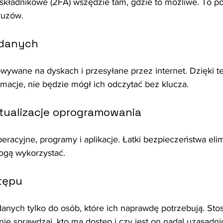
składnikowe (2FA) wszędzie tam, gdzie to możliwe. To po
ruzów.
 danych
wywane na dyskach i przesyłane przez internet. Dzięki te
rmacje, nie będzie mógł ich odczytać bez klucza.
ktualizacje oprogramowania
peracyjne, programy i aplikacje. Łatki bezpieczeństwa eli
mogą wykorzystać.
stępu
nych tylko do osób, które ich naprawdę potrzebują. Stosu
nie sprawdzaj, kto ma dostęp i czy jest on nadal uzasadni