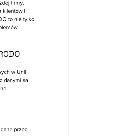
dej firmy. 
 klientów i 
 to nie tylko 
oblemów 
 RODO
ych w Unii 
 z danymi są 
lne 
 dane przed 