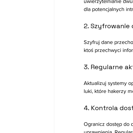
uwierzytelnianie dwu
dla potencjalnych int
2. Szyfrowanie
Szyfruj dane przecho
ktoś przechwyci info
3. Regularne a
Aktualizuj systemy o
luki, które hakerzy 
4. Kontrola do
Ogranicz dostęp do da
uprawnienia. Regular