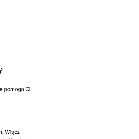
?
re pomogą Ci 
h. Włącz 