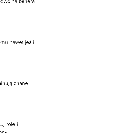
dwójna bariera 
mu nawet jeśli 
minują znane 
j role i 
ony.