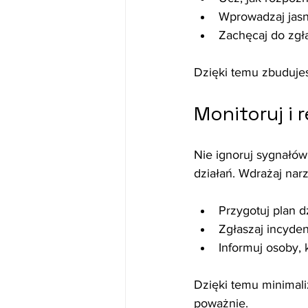
Wprowadzaj jasn
Zachęcaj do zgła
Dzięki temu zbudujes
Monitoruj i 
Nie ignoruj sygnałó
działań. Wdrażaj nar
Przygotuj plan 
Zgłaszaj incyde
Informuj osoby, k
Dzięki temu minimali
poważnie.