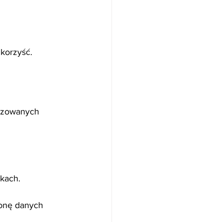
 korzyść.
yzowanych 
okach.
ronę danych 