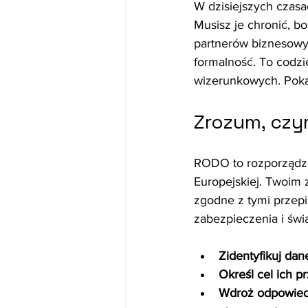
W dzisiejszych czasa
Musisz je chronić, bo
partnerów biznesowy
formalność. To codzi
wizerunkowych. Pokaż
Zrozum, czy
RODO to rozporządze
Europejskiej. Twoim 
zgodne z tymi przepi
zabezpieczenia i świ
Zidentyfikuj da
Określ cel ich p
Wdroż odpowiedn