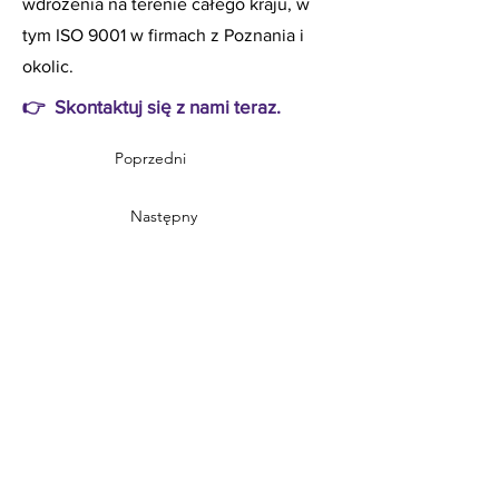
wdrożenia na terenie całego kraju, w
tym ISO 9001 w firmach z Poznania i
okolic.
👉 Skontaktuj się z nami teraz.
Poprzedni
Następny
Adres:
ul. Święty Marcin 29/8
61-806 Poznań
tel:
48 536 134 886
Dział Handlowy:
oferty@rodo.tech