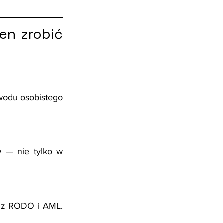
n zrobić 
wodu osobistego 
 — nie tylko w 
e z RODO i AML. 