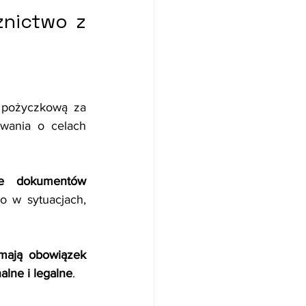
nictwo z 
 pożyczkową za 
ania o celach 
ie dokumentów 
 w sytuacjach, 
 mają obowiązek 
lne i legalne
.