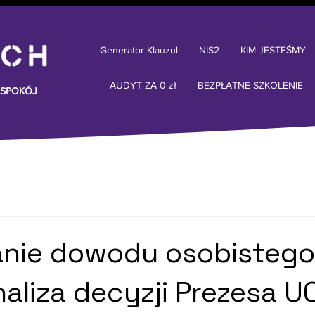
Generator Klauzul
NIS2
KIM JESTEŚMY
AUDYT ZA 0 zł
BEZPŁATNE SZKOLENIE
 SPOKÓJ
nie dowodu osobistego
naliza decyzji Prezesa U