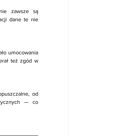
nie zawsze są 
ji dane te nie 
iało umocowania 
erał też zgód w 
puszczalne, od 
tycznych — co 