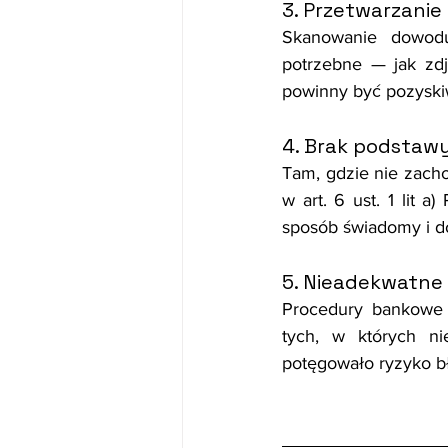
3. Przetwarzani
Skanowanie dowodu
potrzebne — jak zdj
powinny być pozyski
4. Brak podstaw
Tam, gdzie nie zach
w art. 6 ust. 1 lit 
sposób świadomy i d
5. Nieadekwatne 
Procedury bankowe n
tych, w których n
potęgowało ryzyko b