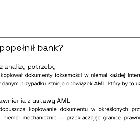
 popełnił bank?
z analizy potrzeby
kopiował dokumenty tożsamości w niemal każdej interakc
w danym przypadku istnieje obowiązek AML, który by to u
rawnienia z ustawy AML
opuszcza kopiowanie dokumentu w określonych przy
ę niemal mechanicznie — przekraczając granice prawn