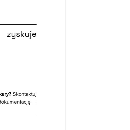
zyskuje 
kary? 
Skontaktuj 
kumentację i 