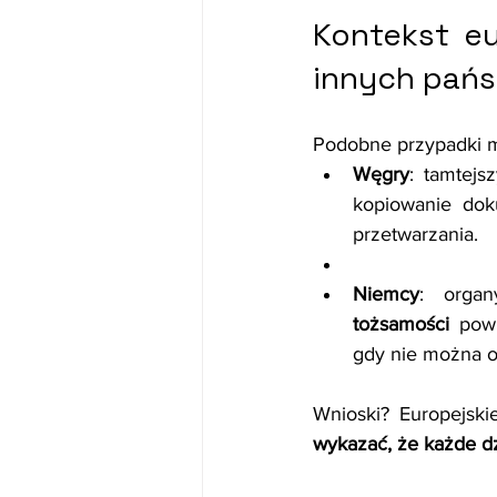
Kontekst eu
innych pań
Podobne przypadki m
Węgry
: tamtejs
kopiowanie dok
przetwarzania.
Niemcy
: organ
tożsamości
 pow
gdy nie można o
Wnioski? Europejski
wykazać, że każde dz