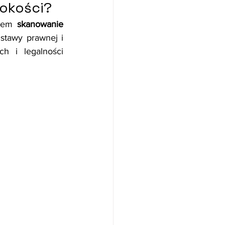
sokości?
wem 
skanowanie 
tawy prawnej i 
 i legalności 