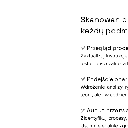
Skanowanie 
każdy podmi
✅ Przegląd proc
Zaktualizuj instrukc
jest dopuszczalne, a
✅ Podejście opar
Wdrożenie analizy 
teorii, ale i w codzie
✅ Audyt przetw
Zidentyfikuj proces
Usuń nielegalnie zgr