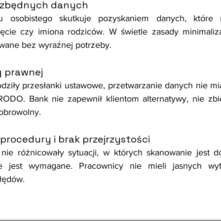
e zbędnych danych
 osobistego skutkuje pozyskaniem danych, które 
ęcie czy imiona rodziców. W świetle zasady minimalizac
wane bez wyraźnej potrzeby.
y prawnej
odziły przesłanki ustawowe, przetwarzanie danych nie m
a) RODO. Bank nie zapewnił klientom alternatywy, nie zbi
obrowolny.
procedury i brak przejrzystości
ie różnicowały sytuacji, w których skanowanie jest do
ie jest wymagane. Pracownicy nie mieli jasnych wy
łędów.