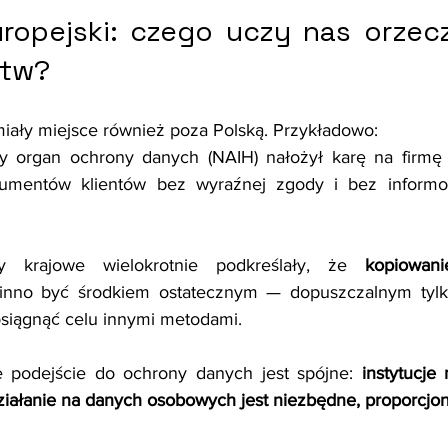
ropejski: czego uczy nas orzecz
stw?
iały miejsce również poza Polską. Przykładowo:
zy organ ochrony danych (NAIH) nałożył karę na firmę
umentów klientów bez wyraźnej zgody i bez informow
y krajowe wielokrotnie podkreślały, że 
kopiowan
inno być środkiem ostatecznym — dopuszczalnym tylko
siągnąć celu innymi metodami.
e podejście do ochrony danych jest spójne: 
instytucje
iałanie na danych osobowych jest niezbędne, proporcjona