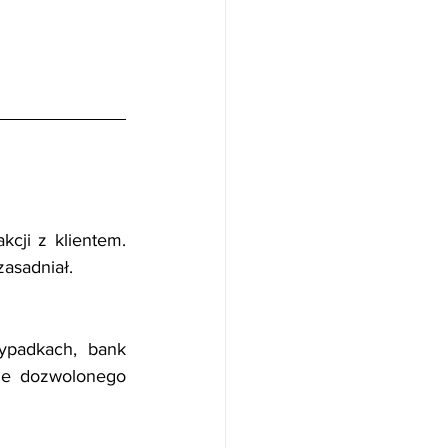
ji z klientem. 
zasadniał.
padkach, bank 
ie dozwolonego 