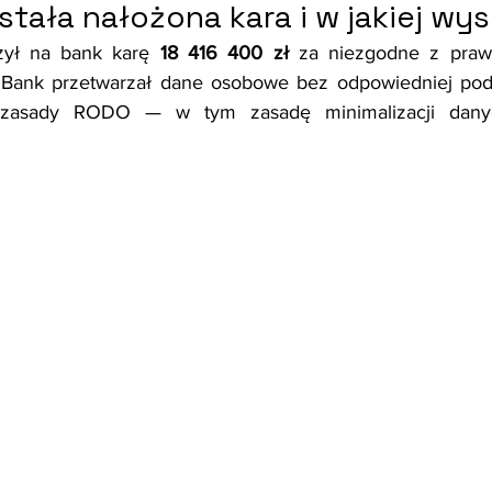
tała nałożona kara i w jakiej wy
ył na bank karę 
18 416 400 zł
 za niezgodne z pra
 Bank przetwarzał dane osobowe bez odpowiedniej pods
 zasady RODO — w tym zasadę minimalizacji danych