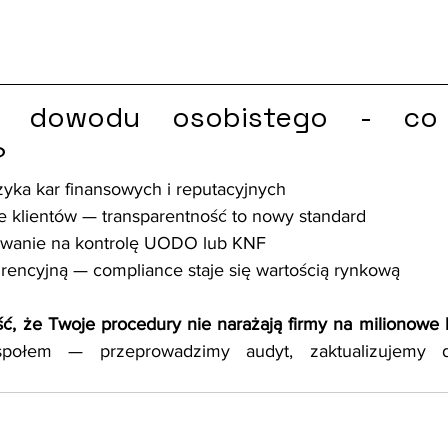
e dowodu osobistego - co 
?
zyka kar finansowych i reputacyjnych
e klientów — transparentność to nowy standard
owanie na kontrolę UODO lub KNF
encyjną — compliance staje się wartością rynkową
, że Twoje procedury nie narażają firmy na milionowe 
ołem — przeprowadzimy audyt, zaktualizujemy do